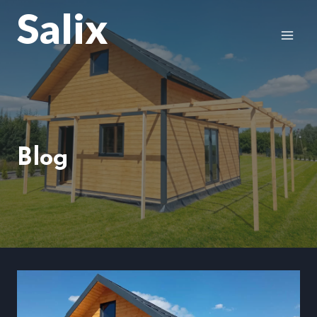
Przejdź
Salix
do
treści
Blog