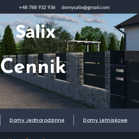
+48 788 932 936
domysalix@gmail.com
Salix
Cennik
Domy Jednorodzinne
Domy Letniskowe