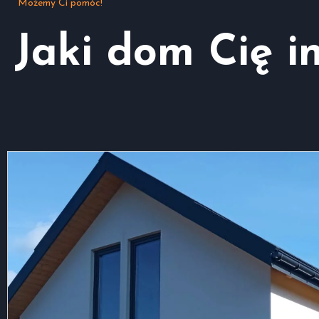
Możemy Ci pomóc!
Jaki dom Cię i